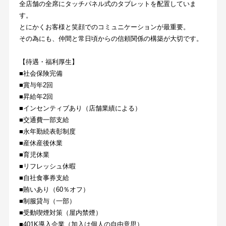
全店舗の全席にタッチパネル式のタブレットを配置していま
す。
とにかくお客様と笑顔でのコミュニケーションが最重要。
その為にも、仲間と常日頃からの信頼関係の構築が大切です。
【待遇・福利厚生】
■社会保険完備
■賞与年2回
■昇給年2回
■インセンティブあり（店舗業績による）
■交通費一部支給
■永年勤続表彰制度
■産休産後休業
■育児休業
■リフレッシュ休暇
■自社食事券支給
■賄いあり（60％オフ）
■制服貸与（一部）
■受動喫煙対策（屋内禁煙）
■401K導入企業（加入は個人の自由意思）