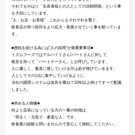
それでもやはり「生産者様との人としての信頼関係」という事
を大切にしています。
”人・お店・お客様”　これからもそれぞれを繋ぐ、
飲食店が持つ役目をより拡大・発展させていく事を願っていま
す。
■挑戦を続ける為には”人の採用”が最重要事項■
イズムフーズではアルバイトさん/パートさんに対して、
敬意を持って「パートナーさん」とお呼びしています。
人に優しく、素直に接していける方は必ず伸びていきます。
人としてその1点に集中していけるように、
当社の調理システムは改良を重ねて10年以上掛けてすべて配備
しました。
■求める人物像■
何より店長になっている方の一番の特徴は
「明るく・元気で・素直な人」です。
飲食業の経験も問いませんので安心して挑戦してください。