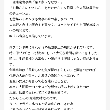
・健康定食事業「菜々家（ななや）」
「お母さんのやさしさ、あたたかさ」を目指した人気健康定食
のチェーン店。
お惣菜バイキングも食事の時の楽しさの一つ。
大志軒と自社内競合する事なく、ロードサイドから商業施設内
への展開まで、
幅広い出店を実施しています。
両ブランド共にそれぞれ15店舗以上の展開がされています。
特に”仕入れ”という部分において大切な時間を築いてきました。
時に、生産者様との出会いや繋がりは理屈じゃない時がありま
す。
創業当時は「美味しいお魚が採れるらしい」と聞きつければ
代表の大高が自ら、北海道の漁師さんへ出向いて
お互いに分かち合って心を通わせるなど、
本当に人間同士のアナログな部分で積み上げてきたのが
現在、店舗で扱わせて頂く各種食材です。
だからこその”厳選食材”なのです。
今でこそ当初に比べると組織化されてきた為、
当社の各バイヤーが目利きを行っていますが、