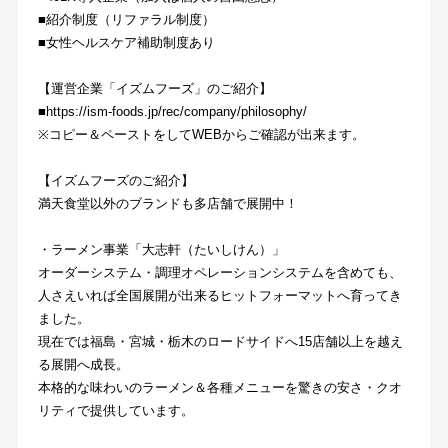
■紹介制度（リファラル制度）
■女性ヘルスケア補助制度あり
【運営企業「イズムフーズ」のご紹介】
■https://ism-foods.jp/rec/company/philosophy/
※コピー＆ペーストをしてWEBからご確認が出来ます。
【イズムフーズのご紹介】
満天食堂以外のブランドも多店舗で展開中！
・ラーメン事業「大志軒（たいしけん）」
オーダーシステム・調理オペレーションシステムを含めても、
人さえいれば全国展開が出来るヒットフォーマットへ育ってき
ました。
現在では福島・宮城・栃木のロードサイドへ15店舗以上を越え
る展開へ成長。
本格的な味わいのラーメン＆各種メニューを驚きの安さ・クオ
リティで提供しています。