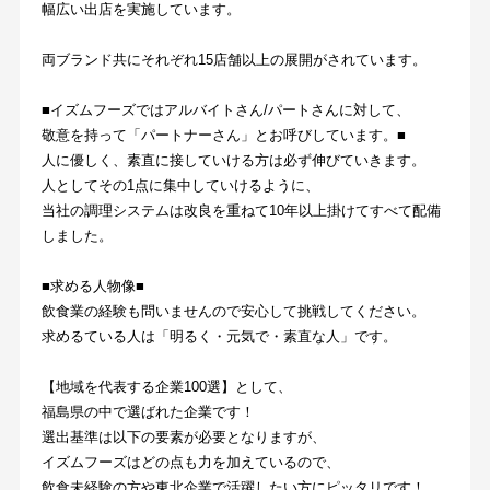
幅広い出店を実施しています。
両ブランド共にそれぞれ15店舗以上の展開がされています。
■イズムフーズではアルバイトさん/パートさんに対して、
敬意を持って「パートナーさん」とお呼びしています。■
人に優しく、素直に接していける方は必ず伸びていきます。
人としてその1点に集中していけるように、
当社の調理システムは改良を重ねて10年以上掛けてすべて配備
しました。
■求める人物像■
飲食業の経験も問いませんので安心して挑戦してください。
求めるている人は「明るく・元気で・素直な人」です。
【地域を代表する企業100選】として、
福島県の中で選ばれた企業です！
選出基準は以下の要素が必要となりますが、
イズムフーズはどの点も力を加えているので、
飲食未経験の方や東北企業で活躍したい方にピッタリです！