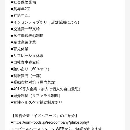
■社会保険完備
■賞与年2回
■昇給年2回
■インセンティブあり（店舗業績による）
■交通費一部支給
■永年勤続表彰制度
■産休産後休業
■育児休業
■リフレッシュ休暇
■自社食事券支給
■賄いあり（60％オフ）
■制服貸与（一部）
■受動喫煙対策（屋内禁煙）
■401K導入企業（加入は個人の自由意思）
■紹介制度（リファラル制度）
■女性ヘルスケア補助制度あり
【運営企業「イズムフーズ」のご紹介】
■https://ism-foods.jp/rec/company/philosophy/
※コピー＆ペーストをしてWEBからご確認が出来ます。