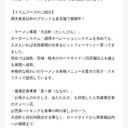
【イズムフーズのご紹介】
満天食堂以外のブランドも多店舗で展開中！
・ラーメン事業「大志軒（たいしけん）」
オーダーシステム・調理オペレーションシステムを含めても、
人さえいれば全国展開が出来るヒットフォーマットへ育ってき
ました。
現在では福島・宮城・栃木のロードサイドへ15店舗以上を越え
る展開へ成長。
本格的な味わいのラーメン＆各種メニューを驚きの安さ・クオ
リティで提供しています。
・健康定食事業「菜々家（ななや）」
「お母さんのやさしさ、あたたかさ」を目指した人気健康定食
のチェーン店。
お惣菜バイキングも食事の時の楽しさの一つ。
大志軒と自社内競合する事なく、ロードサイドから商業施設内
への展開まで、