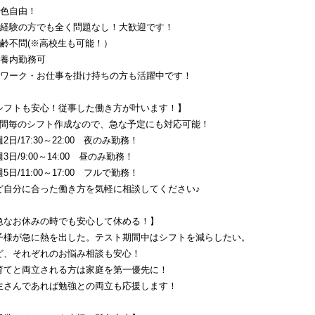
髪色自由！
未経験の方でも全く問題なし！大歓迎です！
年齢不問(※高校生も可能！）
扶養内勤務可
Ｗワーク・お仕事を掛け持ちの方も活躍中です！
シフトも安心！従事した働き方が叶います！】
週間毎のシフト作成なので、急な予定にも対応可能！
2日/17:30～22:00　夜のみ勤務！
3日/9:00～14:00　昼のみ勤務！
5日/11:00～17:00　フルで勤務！
ど自分に合った働き方を気軽に相談してください♪
急なお休みの時でも安心して休める！】
子様が急に熱を出した。テスト期間中はシフトを減らしたい。
ど、それぞれのお悩み相談も安心！
育てと両立される方は家庭を第一優先に！
生さんであれば勉強との両立も応援します！