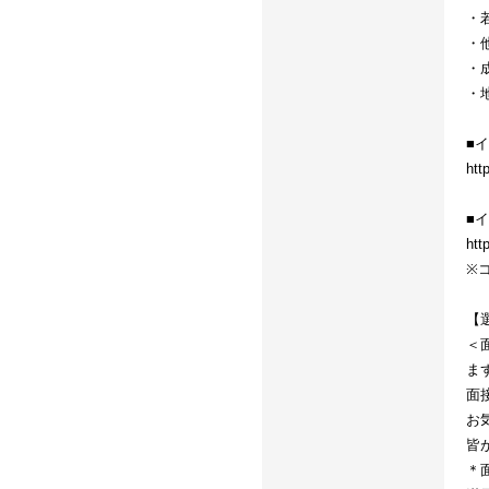
・
・
・
・
■
htt
■
htt
※
【
＜
ま
面
お
皆
＊