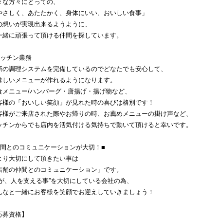
々な方々にとっての、
やさしく、あたたかく、身体にいい、おいしい食事」
の想いが実現出来るようように、
一緒に頑張って頂ける仲間を探しています。
キッチン業務
新の調理システムを完備しているのでどなたでも安心して、
味しいメニューが作れるようになります。
食メニュー/ハンバーグ・唐揚げ・揚げ物など、
客様の「おいしい笑顔」が見れた時の喜びは格別です！
客様がご来店された際やお帰りの時、お薦めメニューの掛け声など、
ッチンからでも店内を活気付ける気持ちで動いて頂けると幸いです。
仲間とのコミュニケーションが大切！■
より大切にして頂きたい事は
店舗の仲間とのコミュニケーション」です。
人が、人を支える事”を大切にしている会社の為、
んなと一緒にお客様を笑顔でお迎えしていきましょう！
応募資格】