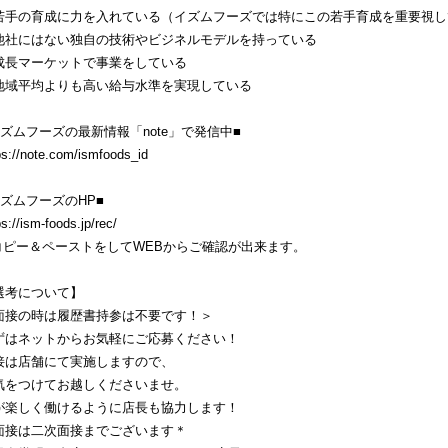
若手の育成に力を入れている（イズムフーズでは特にこの若手育成を重要視し
他社にはない独自の技術やビジネルモデルを持っている
成長マーケットで事業をしている
地域平均よりも高い給与水準を実現している
イズムフーズの最新情報「note」で発信中■
ps://note.com/ismfoods_id
イズムフーズのHP■
ps://ism-foods.jp/rec/
コピー＆ペーストをしてWEBからご確認が出来ます。
選考について】
面接の時は履歴書持参は不要です！＞
ずはネットからお気軽にご応募ください！
接は店舗にて実施しますので、
気をつけてお越しくださいませ。
が楽しく働けるように店長も協力します！
面接は二次面接までございます＊