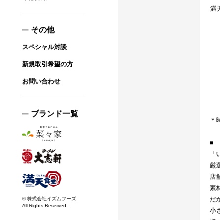
満
その他
スペシャル対談
新規取引希望の方
お問い合わせ
ブランド一覧
＊
■
「
厳
店
素
だ
© 株式会社イズムフーズ
All Rights Reserved.
小