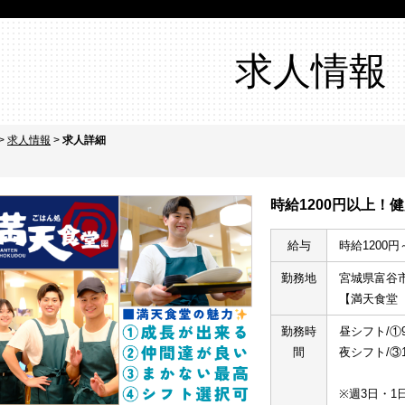
求人情報
>
求人情報
>
求人詳細
時給1200円以上！
給与
時給1200円
勤務地
宮城県富谷市
【満天食堂
勤務時
昼シフト/①9
間
夜シフト/③1
※週3日・1