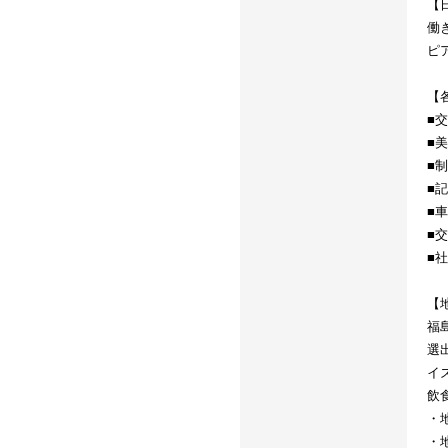
【
働
ピ
【
■
■
■
■
■
■
■
【
福
選
イ
飲
・
・