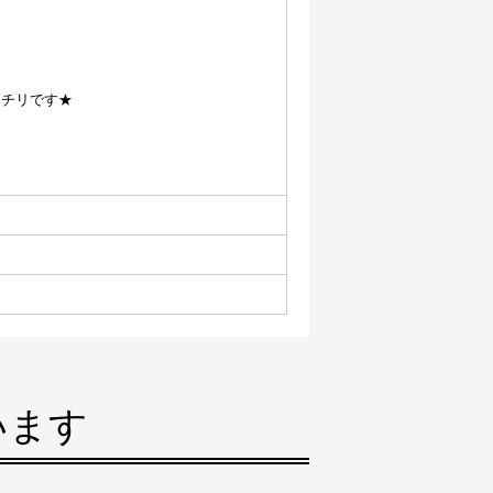
ッチリです★
、
います