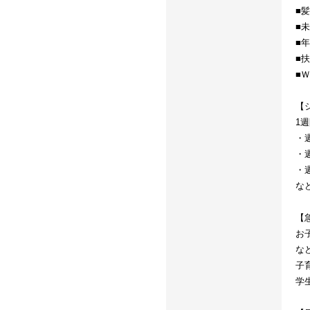
■
■
■
■
■
【
1
・週
・週
・週
な
【
お
な
子
学