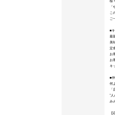
様
「
こ
ご
■
最
美
定
お
お
キ
■
何
「
”
み
【