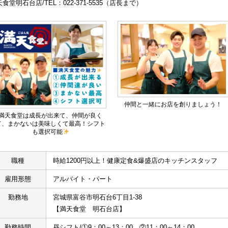
食堂明石台店/TEL：022-371-5535（店長まで）
仲間と一緒にお店を創りましょう！
満天食堂は成長が出来て、仲間が良く
て、まかないは美味しくて最高！シフト
も選択可能
職種
時給1200円以上！健康定食&爆盛店のキッチンスタッフ
雇用形態
アルバイト・パート
勤務地
宮城県富谷市明石台6丁目1-38
【満天食堂　明石台店】
勤務時間
昼シフト/①9：00～13：00　②11：00～14：00