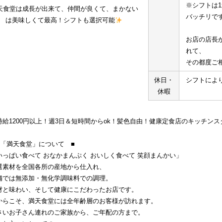
※シフトは
天食堂は成長が出来て、仲間が良くて、まかない
バッチリで
は美味しくて最高！シフトも選択可能
お店の店長
れて、
その都度ご
休日・
シフトによ
休暇
時給1200円以上！週3日＆短時間からok！髪色自由！健康定食店のキッチンス
　「満天食堂」について　■
いっぱい食べて おなかまんぷく おいしく食べて 笑顔まんかい」
選素材を全国各所の産地から仕入れ、
舗では無添加・無化学調味料での調理。
材と味わい、そして健康にこだわったお店です。
からこそ、満天食堂には全年齢層のお客様が訪れます。
さいお子さん連れのご家族から、ご年配の方まで。