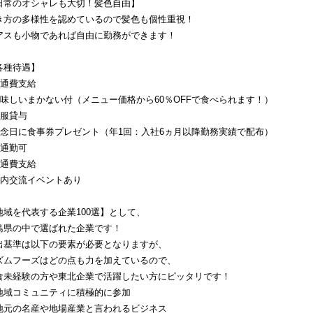
日常のオシャレも大切！髪色自由】
き方の多様性を認めているので髪色も個性重視！
アスも小物であれば自由に勤務ができます！
各種待遇】
交通費支給
美味しいまかない付（メニュー価格から60％OFFで食べられます！）
制服貸与
記念日に食事券プレゼント（年1回：入社6ヵ月以降勤務実績で配布）
車通勤可
交通費支給
社内交流イベントあり
地域を代表する企業100選】として、
島県の中で選ばれた企業です！
出基準は以下の要素が必要となりますが、
ズムフーズはどの点も力を加えているので、
食未経験の方や東北企業で活躍したい方にピッタリです！
地域コミュニティに積極的に参加
地元の名産や地場産業と言われるビジネス