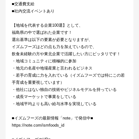
■交通費支給
■社内交流イベントあり
【地域を代表する企業100選】として、
福島県の中で選ばれた企業です！
選出基準は以下の要素が必要となりますが、
イズムフーズはどの点も力を加えているので、
飲食未経験の方や東北企業で活躍したい方にピッタリです！
・地域コミュニティに積極的に参加
・地元の名産や地場産業と言われるビジネス
・若手の育成に力を入れている（イズムフーズでは特にこの若
手育成を重要視しています）
・他社にはない独自の技術やビジネルモデルを持っている
・成長マーケットで事業をしている
・地域平均よりも高い給与水準を実現している
■イズムフーズの最新情報「note」で発信中■
https://note.com/ismfoods_id