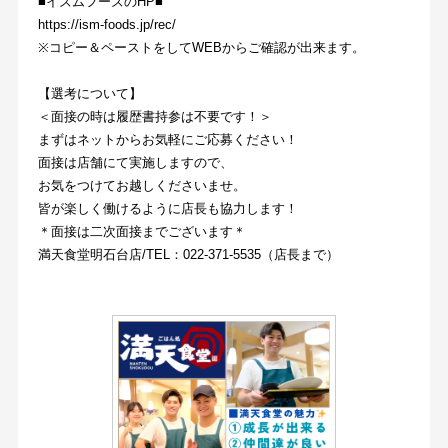
■イズムフーズのHP■
https://ism-foods.jp/rec/
※コピー＆ペーストをしてWEBからご確認が出来ます。
【選考について】
＜面接の時は履歴書持参は不要です！＞
まずはネットからお気軽にご応募ください！
面接は店舗にて実施しますので、
お気をつけてお越しくださいませ。
皆が楽しく働けるように店長も協力します！
＊面接は二次面接までございます＊
満天食堂明石台店/TEL：022-371-5535（店長まで）