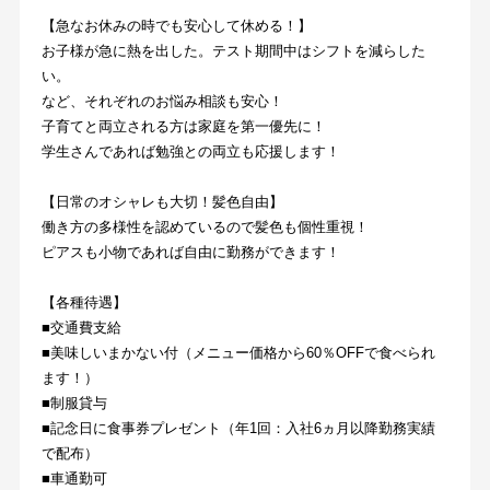
【急なお休みの時でも安心して休める！】
お子様が急に熱を出した。テスト期間中はシフトを減らした
い。
など、それぞれのお悩み相談も安心！
子育てと両立される方は家庭を第一優先に！
学生さんであれば勉強との両立も応援します！
【日常のオシャレも大切！髪色自由】
働き方の多様性を認めているので髪色も個性重視！
ピアスも小物であれば自由に勤務ができます！
【各種待遇】
■交通費支給
■美味しいまかない付（メニュー価格から60％OFFで食べられ
ます！）
■制服貸与
■記念日に食事券プレゼント（年1回：入社6ヵ月以降勤務実績
で配布）
■車通勤可