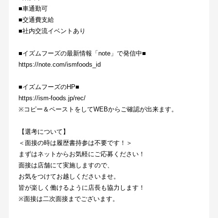
■車通勤可
■交通費支給
■社内交流イベントあり
■イズムフーズの最新情報「note」で発信中■
https://note.com/ismfoods_id
■イズムフーズのHP■
https://ism-foods.jp/rec/
※コピー＆ペーストをしてWEBからご確認が出来ます。
【選考について】
＜面接の時は履歴書持参は不要です！＞
まずはネットからお気軽にご応募ください！
面接は店舗にて実施しますので、
お気をつけてお越しくださいませ。
皆が楽しく働けるように店長も協力します！
※面接は二次面接までございます。