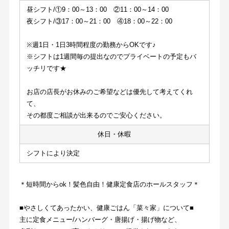
昼シフト/①9：00～13：00　②11：00～14：00
夜シフト/③17：00～21：00　④18：00～22：00
※週1日・1日3時間程度の勤務からOKです♪
※シフトは1週間毎の提出なのでプライベートの予定もバ
ッチリです★
お店の店長がお休みのご希望などは優先して考えてくれ
て、
その都度ご相談が出来るのでご安心ください。
休日・休暇
シフトにより決定
＊短時間からok！髪色自由！健康定食店のホールスタッフ＊
■やさしくてあったかい、健康ごはん「菜々家」について■
主に定食メニュー/ハンバーグ・唐揚げ・揚げ物など、