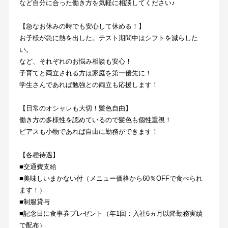
など自分に合った働き方を気軽に相談してください♪
【急なお休みの時でも安心して休める！】
お子様が急に熱を出した。テスト期間中はシフトを減らした
い。
など、それぞれのお悩み相談も安心！
子育てと両立される方は家庭を第一優先に！
学生さんであれば勉強との両立も応援します！
【日常のオシャレも大切！髪色自由】
働き方の多様性を認めているので髪色も個性重視！
ピアスも小物であれば自由に勤務ができます！
【各種待遇】
■交通費支給
■美味しいまかない付（メニュー価格から60％OFFで食べられ
ます！）
■制服貸与
■記念日に食事券プレゼント（年1回：入社6ヵ月以降勤務実績
で配布）