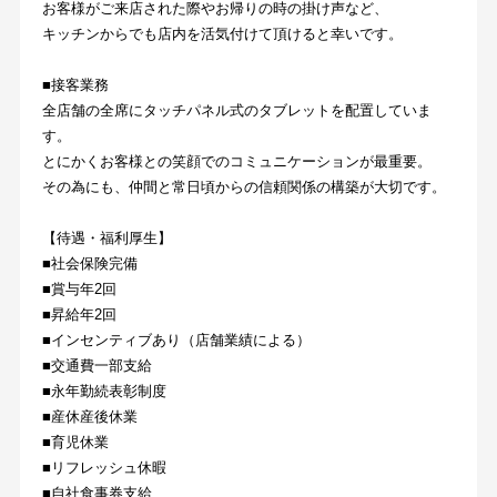
お客様がご来店された際やお帰りの時の掛け声など、
キッチンからでも店内を活気付けて頂けると幸いです。
■接客業務
全店舗の全席にタッチパネル式のタブレットを配置していま
す。
とにかくお客様との笑顔でのコミュニケーションが最重要。
その為にも、仲間と常日頃からの信頼関係の構築が大切です。
【待遇・福利厚生】
■社会保険完備
■賞与年2回
■昇給年2回
■インセンティブあり（店舗業績による）
■交通費一部支給
■永年勤続表彰制度
■産休産後休業
■育児休業
■リフレッシュ休暇
■自社食事券支給