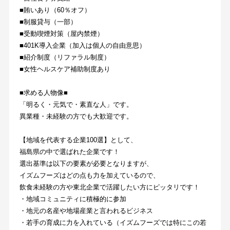
■賄いあり（60％オフ）
■制服貸与（一部）
■受動喫煙対策（屋内禁煙）
■401K導入企業（加入は個人の自由意思）
■紹介制度（リファラル制度）
■女性ヘルスケア補助制度あり
■求める人物像■
「明るく・元気で・素直な人」です。
異業種・未経験の方でも大歓迎です。
【地域を代表する企業100選】として、
福島県の中で選ばれた企業です！
選出基準は以下の要素が必要となりますが、
イズムフーズはどの点も力を加えているので、
飲食未経験の方や東北企業で活躍したい方にピッタリです！
・地域コミュニティに積極的に参加
・地元の名産や地場産業と言われるビジネス
・若手の育成に力を入れている（イズムフーズでは特にこの若