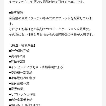
キッチンからでも店内を活気付けて頂けると幸いです。
■接客業務
全店舗の全席にタッチパネル式のタブレットを配置していま
す。
とにかくお客様との笑顔でのコミュニケーションが最重要。
その為にも、仲間と常日頃からの信頼関係の構築が大切です。
【待遇・福利厚生】
■社会保険完備
■賞与年2回
■昇給年2回
■インセンティブあり（店舗業績による）
■交通費一部支給
■永年勤続表彰制度
■産休産後休業
■育児休業
■リフレッシュ休暇
■自社食事券支給
■賄いあり（60％オフ）