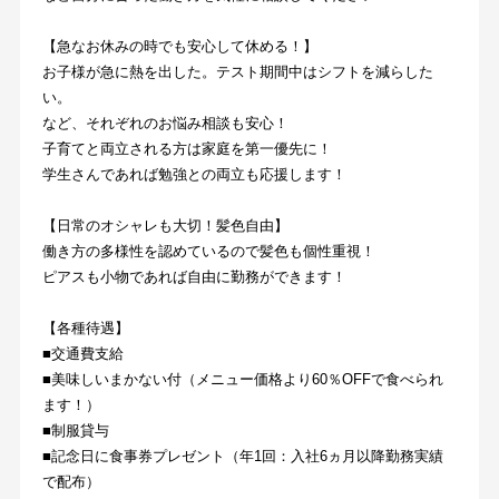
【急なお休みの時でも安心して休める！】
お子様が急に熱を出した。テスト期間中はシフトを減らした
い。
など、それぞれのお悩み相談も安心！
子育てと両立される方は家庭を第一優先に！
学生さんであれば勉強との両立も応援します！
【日常のオシャレも大切！髪色自由】
働き方の多様性を認めているので髪色も個性重視！
ピアスも小物であれば自由に勤務ができます！
【各種待遇】
■交通費支給
■美味しいまかない付（メニュー価格より60％OFFで食べられ
ます！）
■制服貸与
■記念日に食事券プレゼント（年1回：入社6ヵ月以降勤務実績
で配布）