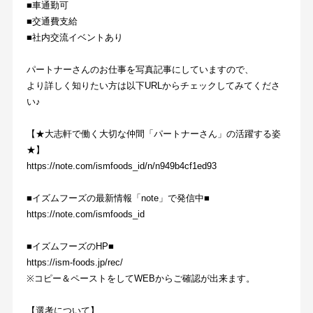
■車通勤可
■交通費支給
■社内交流イベントあり
パートナーさんのお仕事を写真記事にしていますので、
より詳しく知りたい方は以下URLからチェックしてみてくださ
い♪
【★大志軒で働く大切な仲間「パートナーさん」の活躍する姿
★】
https://note.com/ismfoods_id/n/n949b4cf1ed93
■イズムフーズの最新情報「note」で発信中■
https://note.com/ismfoods_id
■イズムフーズのHP■
https://ism-foods.jp/rec/
※コピー＆ペーストをしてWEBからご確認が出来ます。
【選考について】