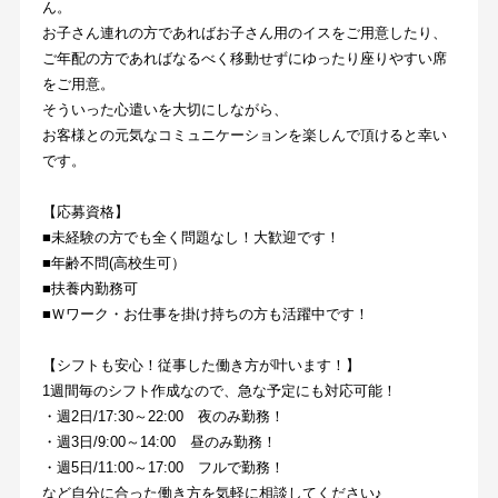
ん。
お子さん連れの方であればお子さん用のイスをご用意したり、
ご年配の方であればなるべく移動せずにゆったり座りやすい席
をご用意。
そういった心遣いを大切にしながら、
お客様との元気なコミュニケーションを楽しんで頂けると幸い
です。
【応募資格】
■未経験の方でも全く問題なし！大歓迎です！
■年齢不問(高校生可）
■扶養内勤務可
■Ｗワーク・お仕事を掛け持ちの方も活躍中です！
【シフトも安心！従事した働き方が叶います！】
1週間毎のシフト作成なので、急な予定にも対応可能！
・週2日/17:30～22:00　夜のみ勤務！
・週3日/9:00～14:00　昼のみ勤務！
・週5日/11:00～17:00　フルで勤務！
など自分に合った働き方を気軽に相談してください♪