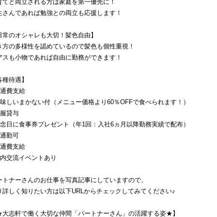
育てと両立される方は家庭を第一優先に！
生さんであれば勉強との両立も応援します！
日常のオシャレも大切！髪色自由】
き方の多様性を認めているので髪色も個性重視！
アスも小物であれば自由に勤務ができます！
各種待遇】
交通費支給
美味しいまかない付（メニュー価格より60％OFFで食べられます！）
制服貸与
記念日に食事券プレゼント（年1回：入社6ヵ月以降勤務実績で配布）
車通勤可
交通費支給
社内交流イベントあり
ートナーさんのお仕事を写真記事にしていますので、
り詳しく知りたい方は以下URLからチェックしてみてください♪
★大志軒で働く大切な仲間「パートナーさん」の活躍する姿★】