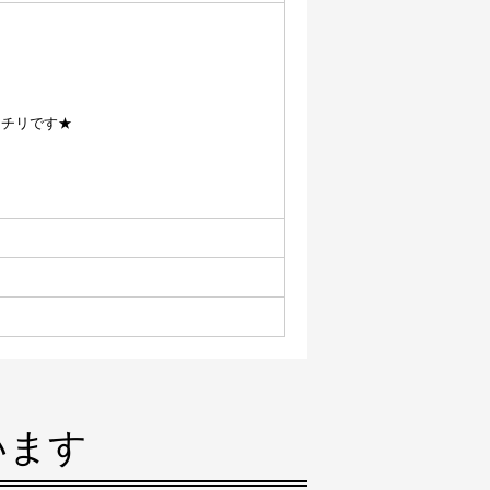
ッチリです★
、
います