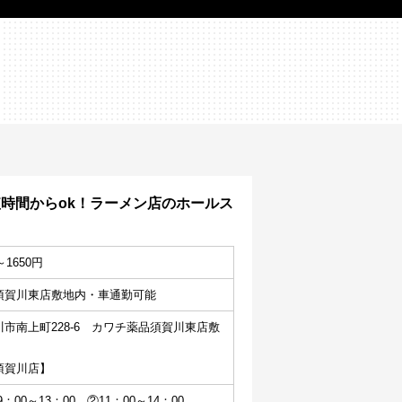
短時間からok！ラーメン店のホールス
～1650円
須賀川東店敷地内・車通勤可能
市南上町228-6　カワチ薬品須賀川東店敷
須賀川店】
：00～13：00　②11：00～14：00