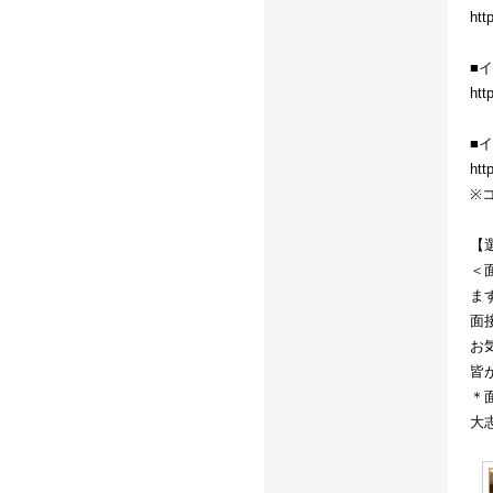
htt
■
htt
■
htt
※
【
＜
ま
面
お
皆
＊
大志