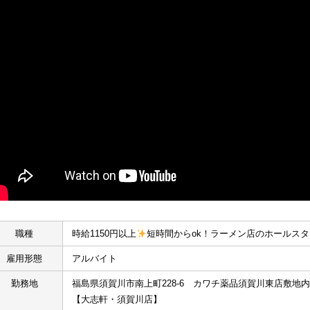
職種
時給1150円以上
短時間からok！ラーメン店のホールスタ
雇用形態
アルバイト
勤務地
福島県須賀川市南上町228-6　カワチ薬品須賀川東店敷地内
【大志軒・須賀川店】