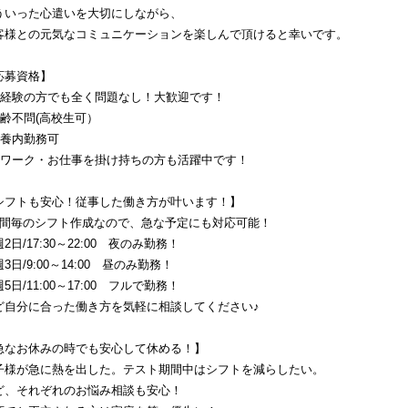
ういった心遣いを大切にしながら、
客様との元気なコミュニケーションを楽しんで頂けると幸いです。
応募資格】
未経験の方でも全く問題なし！大歓迎です！
年齢不問(高校生可）
扶養内勤務可
Ｗワーク・お仕事を掛け持ちの方も活躍中です！
シフトも安心！従事した働き方が叶います！】
週間毎のシフト作成なので、急な予定にも対応可能！
2日/17:30～22:00　夜のみ勤務！
3日/9:00～14:00　昼のみ勤務！
5日/11:00～17:00　フルで勤務！
ど自分に合った働き方を気軽に相談してください♪
急なお休みの時でも安心して休める！】
子様が急に熱を出した。テスト期間中はシフトを減らしたい。
ど、それぞれのお悩み相談も安心！