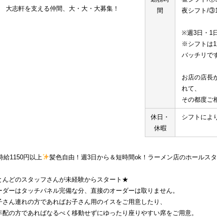
大志軒を支える仲間、大・大・大募集！
間
夜シフト/③1
※週3日・1
※シフトは
バッチリで
お店の店長
れて、
その都度ご
休日・
シフトによ
休暇
時給1150円以上
髪色自由！週3日から＆短時間ok！ラーメン店のホールス
とんどのスタッフさんが未経験からスタート★
ーダーはタッチパネル完備な分、直接のオーダーは取りません。
子さん連れの方であればお子さん用のイスをご用意したり、
年配の方であればなるべく移動せずにゆったり座りやすい席をご用意。