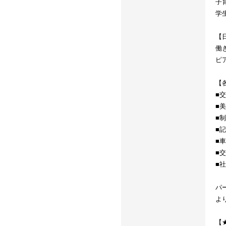
子
学
【
働
ピ
【
■
■
■
■
■
■
■
パ
よ
【