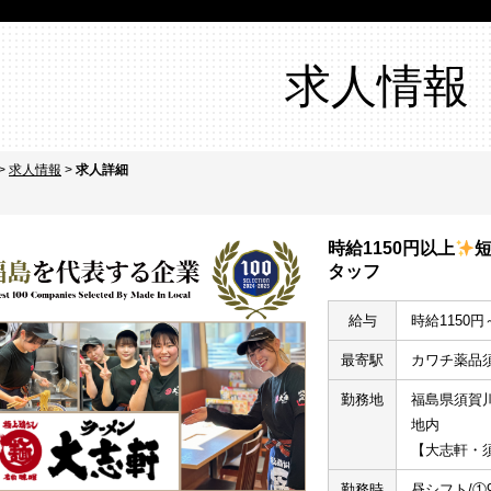
求人情報
>
求人情報
>
求人詳細
時給1150円以上
タッフ
給与
時給1150円
最寄駅
カワチ薬品
勤務地
福島県須賀川
地内
【大志軒・
勤務時
昼シフト/①9