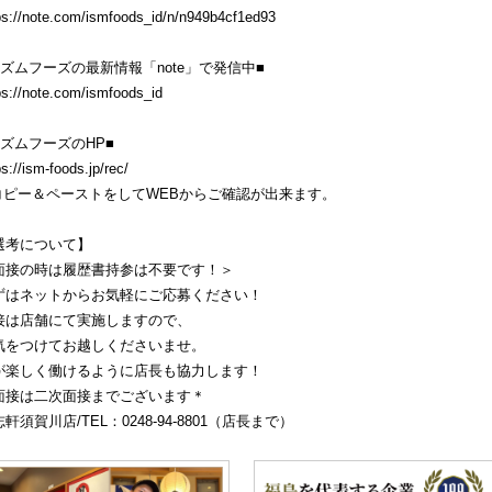
ps://note.com/ismfoods_id/n/n949b4cf1ed93
イズムフーズの最新情報「note」で発信中■
ps://note.com/ismfoods_id
イズムフーズのHP■
ps://ism-foods.jp/rec/
コピー＆ペーストをしてWEBからご確認が出来ます。
選考について】
面接の時は履歴書持参は不要です！＞
ずはネットからお気軽にご応募ください！
接は店舗にて実施しますので、
気をつけてお越しくださいませ。
が楽しく働けるように店長も協力します！
面接は二次面接までございます＊
軒須賀川店/TEL：0248-94-8801（店長まで）