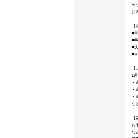
そ
お
【
■
■
■
■
【
1
・週
・週
・週
な
【
お
な