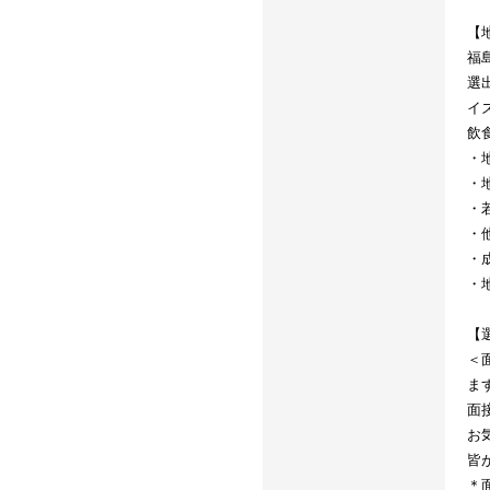
【
福
選
イ
飲
・
・
・
・
・
・
【
＜
ま
面
お
皆
＊