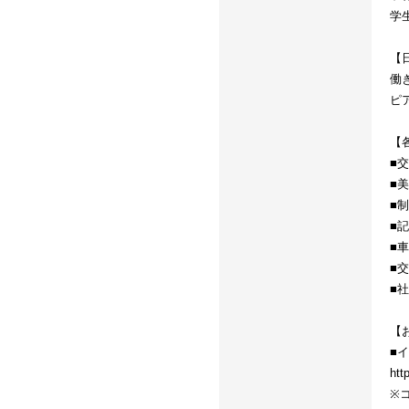
学
【
働
ピ
【
■
■
■
■
■
■
■
【
■
htt
※