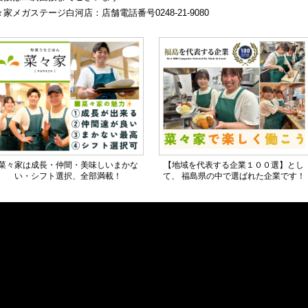
家メガステージ白河店：店舗電話番号0248-21-9080
菜々家は成長・仲間・美味しいまかな
【地域を代表する企業１００選】とし
い・シフト選択、全部満載！
て、 福島県の中で選ばれた企業です！