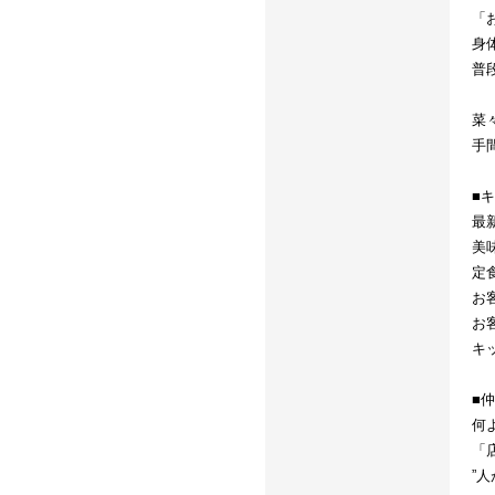
「
身
普
菜
手
■
最
美
定
お
お
キ
■
何
「
”