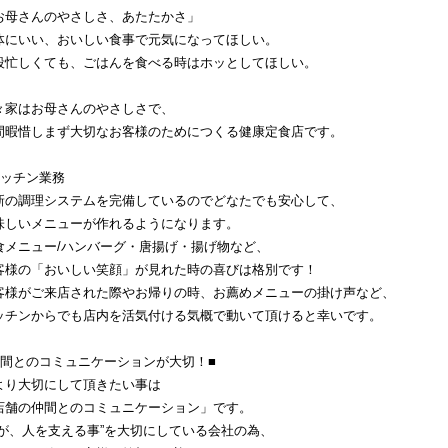
お母さんのやさしさ、あたたかさ」
体にいい、おいしい食事で元気になってほしい。
段忙しくても、ごはんを食べる時はホッとしてほしい。
々家はお母さんのやさしさで、
間暇惜しまず大切なお客様のためにつくる健康定食店です。
キッチン業務
新の調理システムを完備しているのでどなたでも安心して、
味しいメニューが作れるようになります。
食メニュー/ハンバーグ・唐揚げ・揚げ物など、
客様の「おいしい笑顔」が見れた時の喜びは格別です！
客様がご来店された際やお帰りの時、お薦めメニューの掛け声など、
ッチンからでも店内を活気付ける気概で動いて頂けると幸いです。
仲間とのコミュニケーションが大切！■
より大切にして頂きたい事は
店舗の仲間とのコミュニケーション」です。
人が、人を支える事”を大切にしている会社の為、