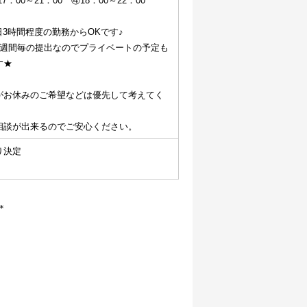
7：00～21：00　④18：00～22：00
日3時間程度の勤務からOKです♪
1週間毎の提出なのでプライベートの予定も
す★
がお休みのご希望などは優先して考えてく
相談が出来るのでご安心ください。
り決定
＊