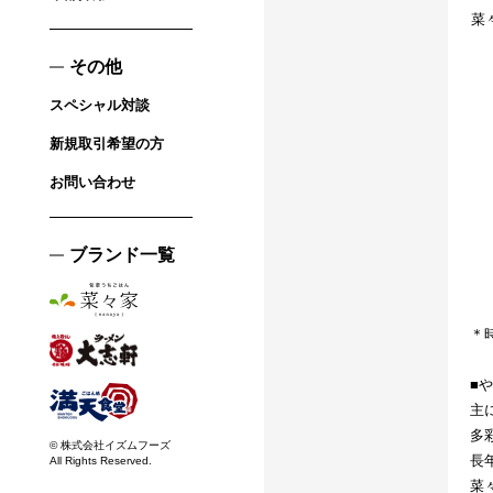
菜
その他
スペシャル対談
新規取引希望の方
お問い合わせ
ブランド一覧
＊
■
主
多
© 株式会社イズムフーズ
長
All Rights Reserved.
菜