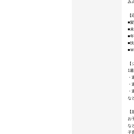
み
【
■
■
■
■
■
【
1
・週
・週
・週
な
【
お
な
子