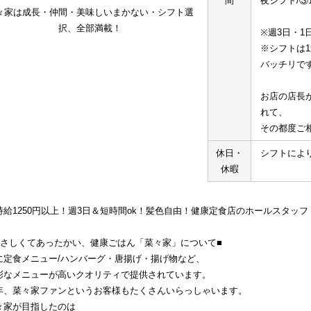
間
夜シフト/③1
々家は成長・仲間・美味しいまかない・シフト選
択、全部満載！
※週3日・1
※シフトは
バッチリで
お店の店長
れて、
その都度ご
休日・
シフトによ
休暇
時給1250円以上！週3日＆短時間ok！髪色自由！健康定食店のホールスタッフ
やさしくてあったかい、健康ごはん「菜々家」について■
に定食メニュー/ハンバーグ・唐揚げ・揚げ物など、
彩なメニューが高いクオリティで提供されています。
年、菜々家ファンというお客様もたくさんいらっしゃいます。
々家が目指したのは