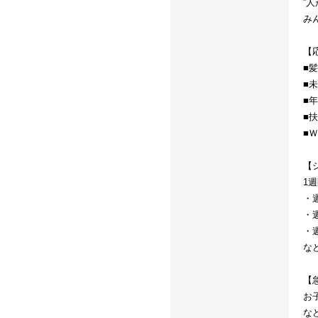
”
み
【
■
■
■
■
■
【
1
・週
・週
・週
な
【
お
な