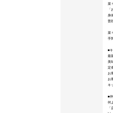
菜
「
身
普
菜
手
■
最
美
定
お
お
キ
■
何
「