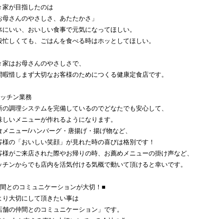
々家が目指したのは
お母さんのやさしさ、あたたかさ」
体にいい、おいしい食事で元気になってほしい。
段忙しくても、ごはんを食べる時はホッとしてほしい。
々家はお母さんのやさしさで、
間暇惜しまず大切なお客様のためにつくる健康定食店です。
キッチン業務
新の調理システムを完備しているのでどなたでも安心して、
味しいメニューが作れるようになります。
食メニュー/ハンバーグ・唐揚げ・揚げ物など、
客様の「おいしい笑顔」が見れた時の喜びは格別です！
客様がご来店された際やお帰りの時、お薦めメニューの掛け声など、
ッチンからでも店内を活気付ける気概で動いて頂けると幸いです。
仲間とのコミュニケーションが大切！■
より大切にして頂きたい事は
店舗の仲間とのコミュニケーション」です。