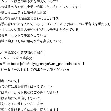
ズムフーズはどの点も力を加えているので、
食未経験の方や東北企業で活躍したい方にピッタリです！
地域コミュニティに積極的に参加
地元の名産や地場産業と言われるビジネス
若手の育成に力を入れている（イズムフーズでは特にこの若手育成を重要視し
他社にはない独自の技術やビジネルモデルを持っている
成長マーケットで事業をしている
地域平均よりも高い給与水準を実現している
お仕事風景や企業姿勢のご紹介】
イズムフーズの企業姿勢
ps://ism-foods.jp/rec/saiyo_nanaya/work_partner/index.html
コピー＆ペーストをしてWEBからご覧ください★
選考について】
面接の時は履歴書持参は不要です！＞
ずはネットからお気軽にご応募ください！
接は店舗にて実施しますので、
気をつけてお越しくださいませ。
が楽しく働けるように店長も協力します！