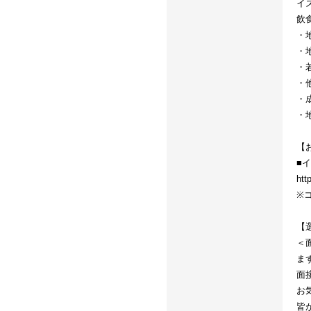
イ
飲
・
・
・
・
・
・
【
■
htt
※
【
＜
ま
面
お
皆