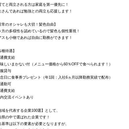
育てと両立される方は家庭を第一優先に！
生さんであれば勉強との両立も応援します！
日常のオシャレも大切！髪色自由】
き方の多様性を認めているので髪色も個性重視！
アスも小物であれば自由に勤務ができます！
各種待遇】
交通費支給
美味しいまかない付（メニュー価格から60％OFFで食べられます！）
制服貸与
記念日に食事券プレゼント（年1回：入社6ヵ月以降勤務実績で配布）
車通勤可
交通費支給
社内交流イベントあり
地域を代表する企業100選】として、
島県の中で選ばれた企業です！
出基準は以下の要素が必要となりますが、