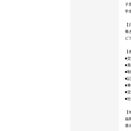
子
学
【
働
ピ
【
■
■
■
■
■
■
■
【
福
選