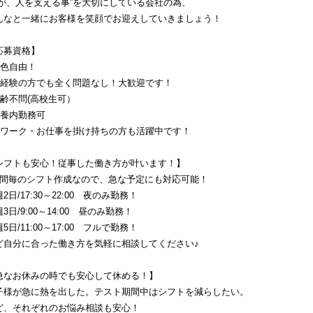
人が、人を支える事”を大切にしている会社の為、
んなと一緒にお客様を笑顔でお迎えしていきましょう！
応募資格】
髪色自由！
未経験の方でも全く問題なし！大歓迎です！
年齢不問(高校生可）
扶養内勤務可
Ｗワーク・お仕事を掛け持ちの方も活躍中です！
シフトも安心！従事した働き方が叶います！】
週間毎のシフト作成なので、急な予定にも対応可能！
2日/17:30～22:00　夜のみ勤務！
3日/9:00～14:00　昼のみ勤務！
5日/11:00～17:00　フルで勤務！
ど自分に合った働き方を気軽に相談してください♪
急なお休みの時でも安心して休める！】
子様が急に熱を出した。テスト期間中はシフトを減らしたい。
ど、それぞれのお悩み相談も安心！