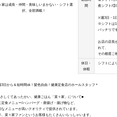
々家は成長・仲間・美味しいまかない・シフト選
間
夜シフト/③1
択、全部満載！
※週3日・1
※シフトは
バッチリで
お店の店長
れて、
その都度ご
休日・
シフトによ
休暇
週3日から＆短時間ok！髪色自由！健康定食店のホールスタッフ＊
やさしくてあったかい、健康ごはん「菜々家」について■
に定食メニュー/ハンバーグ・唐揚げ・揚げ物など、
彩なメニューが高いクオリティで提供されています。
年、菜々家ファンというお客様もたくさんいらっしゃいます。