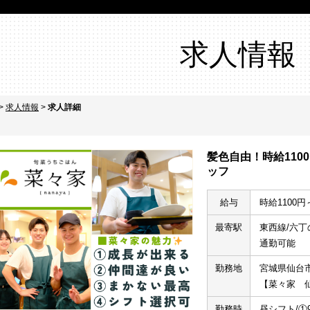
求人情報
>
求人情報
>
求人詳細
髪色自由！時給11
ッフ
給与
時給1100円
最寄駅
東西線/六丁
通勤可能
勤務地
宮城県仙台市
【菜々家　
勤務時
昼シフト/①9