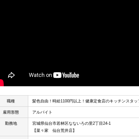
職種
髪色自由！時給1100円以上！健康定食店のキッチンスタッ
雇用形態
アルバイト
勤務地
宮城県仙台市若林区なないろの里2丁目24-1
【菜々家　仙台荒井店】