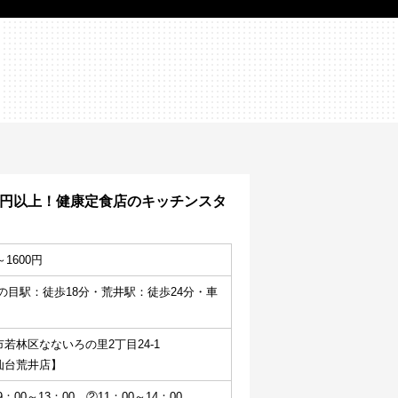
00円以上！健康定食店のキッチンスタ
～1600円
の目駅：徒歩18分・荒井駅：徒歩24分・車
若林区なないろの里2丁目24-1
仙台荒井店】
：00～13：00　②11：00～14：00