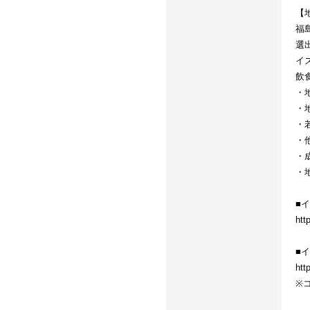
【
福
選
イ
飲
・
・
・
・
・
・
■
htt
■
htt
※