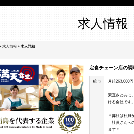
求人情報
>
求人情報
>
求人詳細
定食チェーン店の調
給与
月給263,000円
素直さと共に
ける会社です
＊弊社は社員
　社員さんへ
ます＊