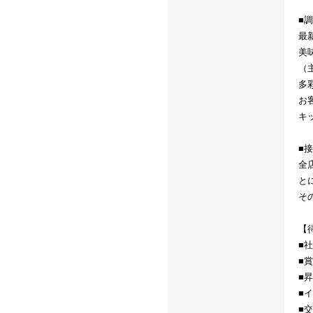
■
最
美
（
多
お
キ
■
全
と
そ
【
■
■
■
■
■