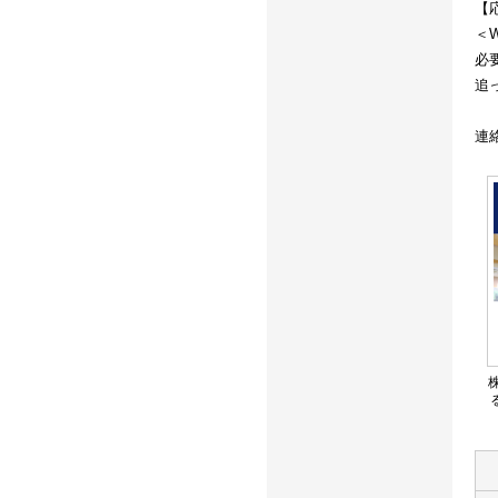
【
＜
必
追
連絡