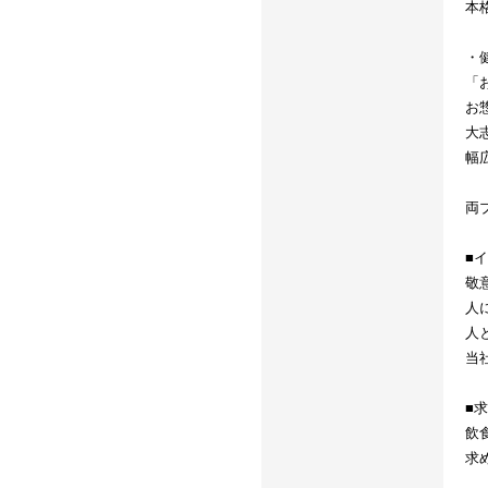
本
・
「
お
大
幅
両
■
敬
人
人
当
■
飲
求