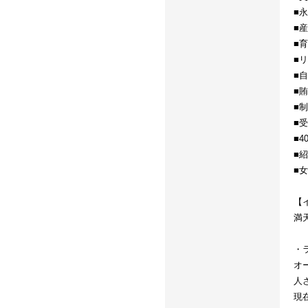
■
■
■
■
■
■
■
■
■
■
■
【
満
・
オ
人
現