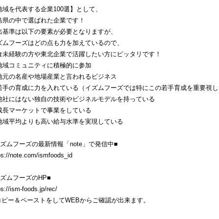
地域を代表する企業100選】として、
島県の中で選ばれた企業です！
出基準は以下の要素が必要となりますが、
ズムフーズはどの点も力を加えているので、
食未経験の方や東北企業で活躍したい方にピッタリです！
地域コミュニティに積極的に参加
地元の名産や地場産業と言われるビジネス
若手の育成に力を入れている（イズムフーズでは特にこの若手育成を重要視し
他社にはない独自の技術やビジネルモデルを持っている
成長マーケットで事業をしている
地域平均よりも高い給与水準を実現している
イズムフーズの最新情報「note」で発信中■
ps://note.com/ismfoods_id
イズムフーズのHP■
ps://ism-foods.jp/rec/
コピー＆ペーストをしてWEBからご確認が出来ます。