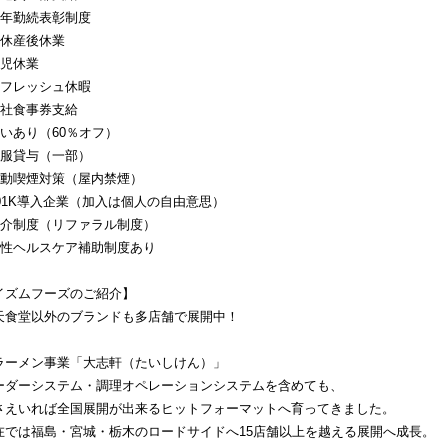
永年勤続表彰制度
産休産後休業
育児休業
リフレッシュ休暇
自社食事券支給
賄いあり（60％オフ）
制服貸与（一部）
受動喫煙対策（屋内禁煙）
401K導入企業（加入は個人の自由意思）
紹介制度（リファラル制度）
女性ヘルスケア補助制度あり
イズムフーズのご紹介】
天食堂以外のブランドも多店舗で展開中！
ラーメン事業「大志軒（たいしけん）」
ーダーシステム・調理オペレーションシステムを含めても、
さえいれば全国展開が出来るヒットフォーマットへ育ってきました。
在では福島・宮城・栃木のロードサイドへ15店舗以上を越える展開へ成長。