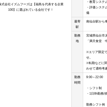
・教育システ
株式会社イズムフーズは【福島を代表する企業
・評価システ
100】に選ばれている会社です！
備
最寄
南仙台駅から
駅
勤務
宮城県仙台市太
地
「満天食堂　
※エリア限定
せ。
※転勤などに
わせて適時考
勤務
9:00～22:00
時間
・シフト制
・1日8h勤務/
勤務シフト例