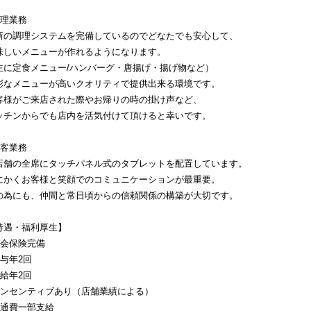
調理業務
新の調理システムを完備しているのでどなたでも安心して、
味しいメニューが作れるようになります。
主に定食メニュー/ハンバーグ・唐揚げ・揚げ物など）
彩なメニューが高いクオリティで提供出来る環境です。
客様がご来店された際やお帰りの時の掛け声など、
ッチンからでも店内を活気付けて頂けると幸いです。
接客業務
店舗の全席にタッチパネル式のタブレットを配置しています。
にかくお客様と笑顔でのコミュニケーションが最重要。
の為にも、仲間と常日頃からの信頼関係の構築が大切です。
待遇・福利厚生】
社会保険完備
賞与年2回
昇給年2回
インセンティブあり（店舗業績による）
交通費一部支給