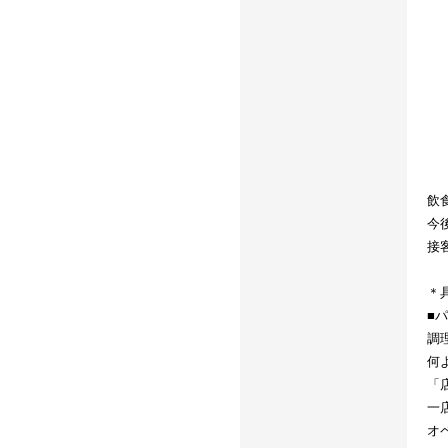
飲
今
接
＊
■
調
何
「
一
オ