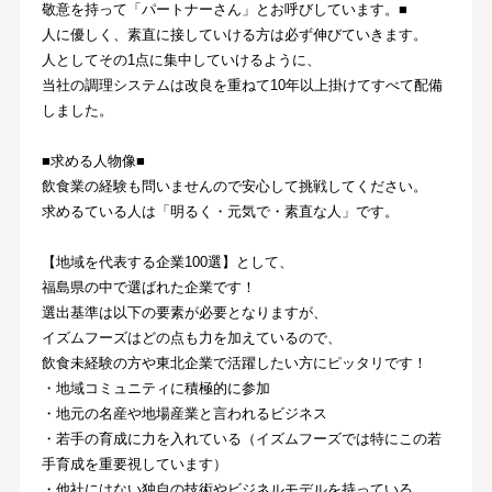
敬意を持って「パートナーさん」とお呼びしています。■
人に優しく、素直に接していける方は必ず伸びていきます。
人としてその1点に集中していけるように、
当社の調理システムは改良を重ねて10年以上掛けてすべて配備
しました。
■求める人物像■
飲食業の経験も問いませんので安心して挑戦してください。
求めるている人は「明るく・元気で・素直な人」です。
【地域を代表する企業100選】として、
福島県の中で選ばれた企業です！
選出基準は以下の要素が必要となりますが、
イズムフーズはどの点も力を加えているので、
飲食未経験の方や東北企業で活躍したい方にピッタリです！
・地域コミュニティに積極的に参加
・地元の名産や地場産業と言われるビジネス
・若手の育成に力を入れている（イズムフーズでは特にこの若
手育成を重要視しています）
・他社にはない独自の技術やビジネルモデルを持っている