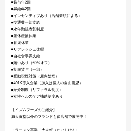
■賞与年2回
■昇給年2回
■インセンティブあり（店舗業績による）
■交通費一部支給
■永年勤続表彰制度
■産休産後休業
■育児休業
■リフレッシュ休暇
■自社食事券支給
■賄いあり（60％オフ）
■制服貸与（一部）
■受動喫煙対策（屋内禁煙）
■401K導入企業（加入は個人の自由意思）
■紹介制度（リファラル制度）
■女性ヘルスケア補助制度あり
【イズムフーズのご紹介】
満天食堂以外のブランドも多店舗で展開中！
・ラーメン事業「大志軒（たいしけん）」