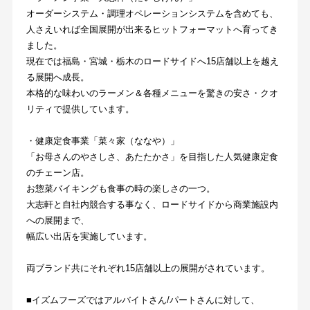
オーダーシステム・調理オペレーションシステムを含めても、
人さえいれば全国展開が出来るヒットフォーマットへ育ってき
ました。
現在では福島・宮城・栃木のロードサイドへ15店舗以上を越え
る展開へ成長。
本格的な味わいのラーメン＆各種メニューを驚きの安さ・クオ
リティで提供しています。
・健康定食事業「菜々家（ななや）」
「お母さんのやさしさ、あたたかさ」を目指した人気健康定食
のチェーン店。
お惣菜バイキングも食事の時の楽しさの一つ。
大志軒と自社内競合する事なく、ロードサイドから商業施設内
への展開まで、
幅広い出店を実施しています。
両ブランド共にそれぞれ15店舗以上の展開がされています。
■イズムフーズではアルバイトさん/パートさんに対して、