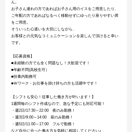
ん。
お子さん連れの方であればお子さん用のイスをご用意したり、
ご年配の方であればなるべく移動せずにゆったり座りやすい席
をご用意。
そういった心遣いを大切にしながら、
お客様との元気なコミュニケーションを楽しんで頂けると幸い
です。
【応募資格】
■未経験の方でも全く問題なし！大歓迎です！
■年齢不問(高校生可）
■扶養内勤務可
■Ｗワーク・お仕事を掛け持ちの方も活躍中です！
【シフトも安心！従事した働き方が叶います！】
1週間毎のシフト作成なので、急な予定にも対応可能！
・週2日/17:30～22:00　夜のみ勤務！
・週3日/9:00～14:00　昼のみ勤務！
・週5日/11:00～17:00　フルで勤務！
など自分に合った働き方を気軽に相談してください♪