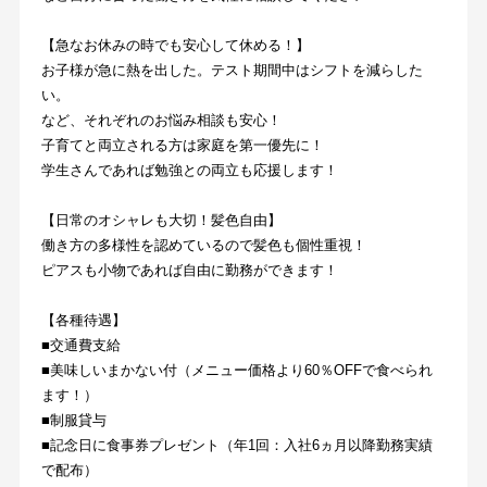
【急なお休みの時でも安心して休める！】
お子様が急に熱を出した。テスト期間中はシフトを減らした
い。
など、それぞれのお悩み相談も安心！
子育てと両立される方は家庭を第一優先に！
学生さんであれば勉強との両立も応援します！
【日常のオシャレも大切！髪色自由】
働き方の多様性を認めているので髪色も個性重視！
ピアスも小物であれば自由に勤務ができます！
【各種待遇】
■交通費支給
■美味しいまかない付（メニュー価格より60％OFFで食べられ
ます！）
■制服貸与
■記念日に食事券プレゼント（年1回：入社6ヵ月以降勤務実績
で配布）