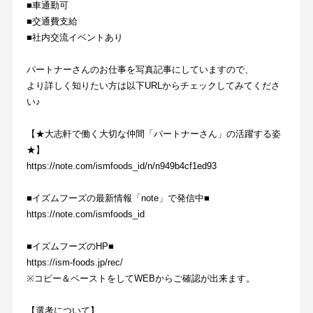
■車通勤可
■交通費支給
■社内交流イベントあり
パートナーさんのお仕事を写真記事にしていますので、
より詳しく知りたい方は以下URLからチェックしてみてくださ
い♪
【★大志軒で働く大切な仲間「パートナーさん」の活躍する姿
★】
https://note.com/ismfoods_id/n/n949b4cf1ed93
■イズムフーズの最新情報「note」で発信中■
https://note.com/ismfoods_id
■イズムフーズのHP■
https://ism-foods.jp/rec/
※コピー＆ペーストをしてWEBからご確認が出来ます。
【選考について】