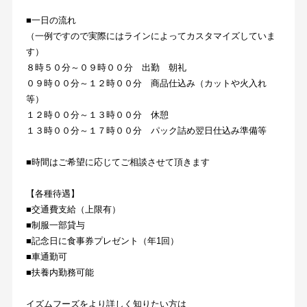
■一日の流れ
（一例ですので実際にはラインによってカスタマイズしていま
す）
８時５０分～０９時００分　出勤　朝礼
０９時００分～１２時００分　商品仕込み（カットや火入れ
等）
１２時００分～１３時００分　休憩
１３時００分～１７時００分　パック詰め翌日仕込み準備等
■時間はご希望に応じてご相談させて頂きます
【各種待遇】
■交通費支給（上限有）
■制服一部貸与
■記念日に食事券プレゼント（年1回）
■車通勤可
■扶養内勤務可能
イズムフーズをより詳しく知りたい方は