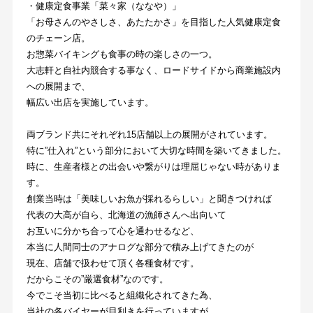
・健康定食事業「菜々家（ななや）」
「お母さんのやさしさ、あたたかさ」を目指した人気健康定食
のチェーン店。
お惣菜バイキングも食事の時の楽しさの一つ。
大志軒と自社内競合する事なく、ロードサイドから商業施設内
への展開まで、
幅広い出店を実施しています。
両ブランド共にそれぞれ15店舗以上の展開がされています。
特に”仕入れ”という部分において大切な時間を築いてきました。
時に、生産者様との出会いや繋がりは理屈じゃない時がありま
す。
創業当時は「美味しいお魚が採れるらしい」と聞きつければ
代表の大高が自ら、北海道の漁師さんへ出向いて
お互いに分かち合って心を通わせるなど、
本当に人間同士のアナログな部分で積み上げてきたのが
現在、店舗で扱わせて頂く各種食材です。
だからこその”厳選食材”なのです。
今でこそ当初に比べると組織化されてきた為、
当社の各バイヤーが目利きを行っていますが、