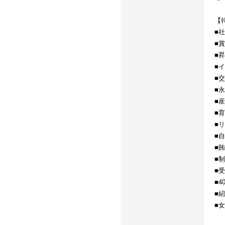
【
■
■
■
■
■
■
■
■
■
■
■
■
■
■
■
■