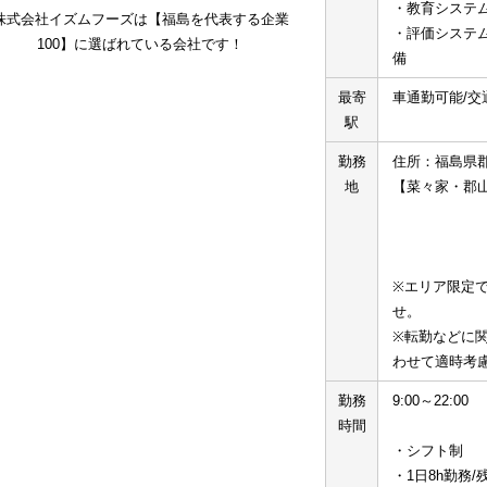
・教育システ
株式会社イズムフーズは【福島を代表する企業
・評価システ
100】に選ばれている会社です！
備
最寄
車通勤可能/交
駅
勤務
住所：福島県郡
地
【菜々家・郡
※エリア限定
せ。
※転勤などに
わせて適時考
勤務
9:00～22:00
時間
・シフト制
・1日8h勤務/