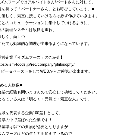
イズムフーズではアルバイトさん/パートさんに対して、
意を持って「パートナーさん」とお呼びしています。■
に優しく、素直に接していける方は必ず伸びていきます。
間とのコミュニケーションに集中していけるように、
社の調理システムは改良を重ね、
味しく、尚且つ
なたでも効率的な調理が出来るようになっています。
運営企業「イズムフーズ」のご紹介】
tps://ism-foods.jp/rec/company/philosophy/
コピー＆ペーストをしてWEBからご確認が出来ます。
求める人物像■
食業の経験も問いませんので安心して挑戦してください。
めるている人は「明るく・元気で・素直な人」です。
地域を代表する企業100選】として、
島県の中で選ばれた企業です！
出基準は以下の要素が必要となりますが、
ズムフーズはどの点も力を加えているので、