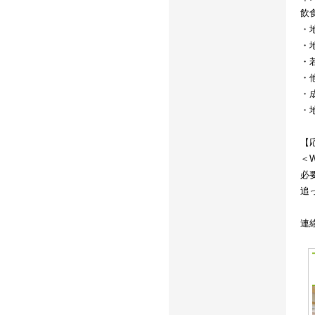
飲
・
・
・
・
・
・
【
＜
必
追
連絡