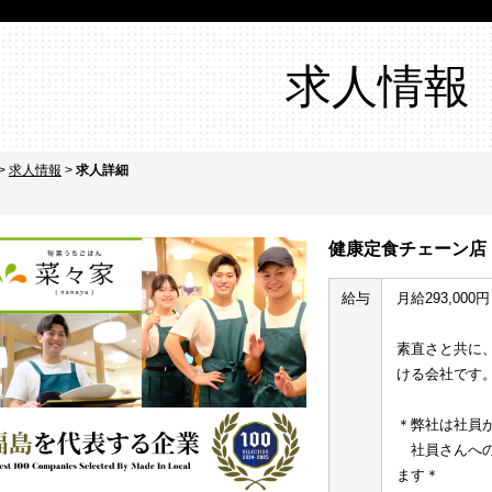
求人情報
>
求人情報
>
求人詳細
健康定食チェーン店
給与
月給293,000円
素直さと共に
ける会社です
＊弊社は社員
　社員さんへ
ます＊