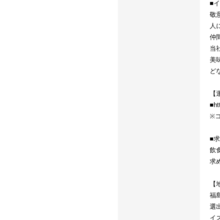
■
敬
人
仲
当
美
ど
【
■ht
※
■
飲
求
【
福
選
イ