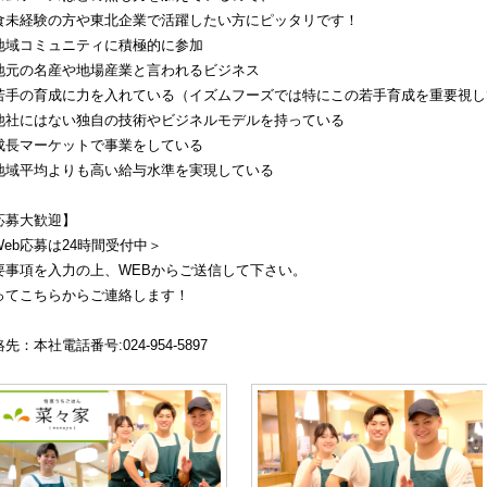
食未経験の方や東北企業で活躍したい方にピッタリです！
地域コミュニティに積極的に参加
地元の名産や地場産業と言われるビジネス
若手の育成に力を入れている（イズムフーズでは特にこの若手育成を重要視し
他社にはない独自の技術やビジネルモデルを持っている
成長マーケットで事業をしている
地域平均よりも高い給与水準を実現している
応募大歓迎】
Web応募は24時間受付中＞
要事項を入力の上、WEBからご送信して下さい。
ってこちらからご連絡します！
先：本社電話番号:024-954-5897