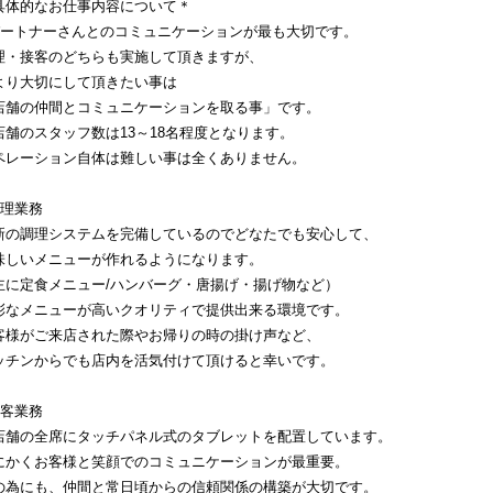
具体的なお仕事内容について＊
パートナーさんとのコミュニケーションが最も大切です。
理・接客のどちらも実施して頂きますが、
より大切にして頂きたい事は
店舗の仲間とコミュニケーションを取る事」です。
店舗のスタッフ数は13～18名程度となります。
ペレーション自体は難しい事は全くありません。
調理業務
新の調理システムを完備しているのでどなたでも安心して、
味しいメニューが作れるようになります。
主に定食メニュー/ハンバーグ・唐揚げ・揚げ物など）
彩なメニューが高いクオリティで提供出来る環境です。
客様がご来店された際やお帰りの時の掛け声など、
ッチンからでも店内を活気付けて頂けると幸いです。
接客業務
店舗の全席にタッチパネル式のタブレットを配置しています。
にかくお客様と笑顔でのコミュニケーションが最重要。
の為にも、仲間と常日頃からの信頼関係の構築が大切です。