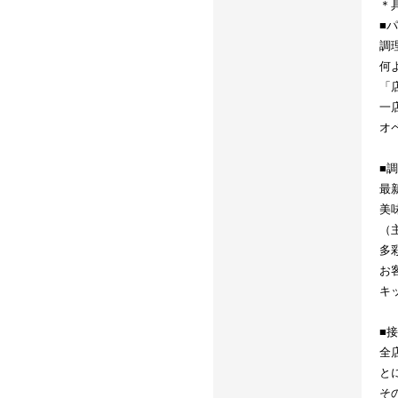
＊
■
調
何
「
一
オ
■
最
美
（
多
お
キ
■
全
と
そ