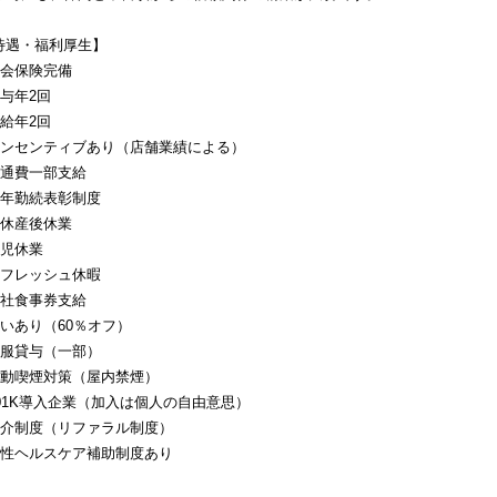
待遇・福利厚生】
社会保険完備
賞与年2回
昇給年2回
インセンティブあり（店舗業績による）
交通費一部支給
永年勤続表彰制度
産休産後休業
育児休業
リフレッシュ休暇
自社食事券支給
賄いあり（60％オフ）
制服貸与（一部）
受動喫煙対策（屋内禁煙）
401K導入企業（加入は個人の自由意思）
紹介制度（リファラル制度）
女性ヘルスケア補助制度あり