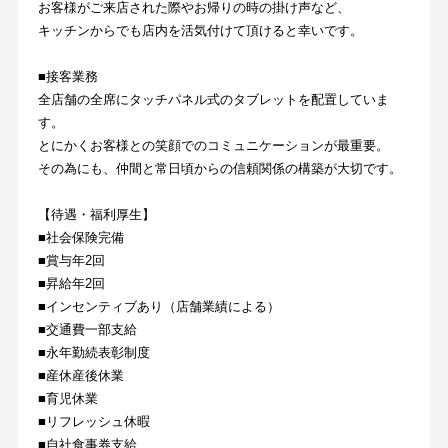
お客様がご来店された際やお帰りの時の掛け声など、
キッチンからでも店内を活気付けて頂けると幸いです。
■接客業務
全店舗の全席にタッチパネル式のタブレットを配置していま
す。
とにかくお客様との笑顔でのコミュニケーションが最重要。
その為にも、仲間と常日頃からの信頼関係の構築が大切です。
【待遇・福利厚生】
■社会保険完備
■賞与年2回
■昇給年2回
■インセンティブあり（店舗業績による）
■交通費一部支給
■永年勤続表彰制度
■産休産後休業
■育児休業
■リフレッシュ休暇
■自社食事券支給