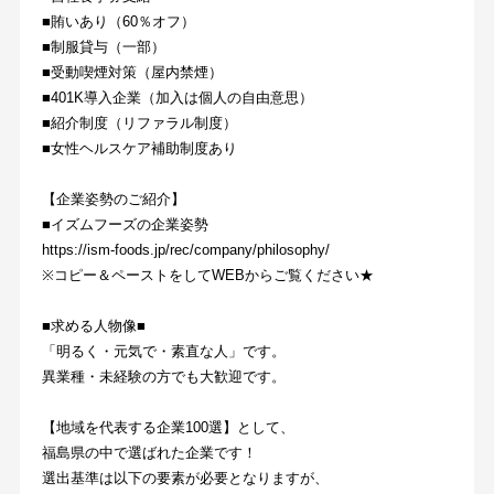
■賄いあり（60％オフ）
■制服貸与（一部）
■受動喫煙対策（屋内禁煙）
■401K導入企業（加入は個人の自由意思）
■紹介制度（リファラル制度）
■女性ヘルスケア補助制度あり
【企業姿勢のご紹介】
■イズムフーズの企業姿勢
https://ism-foods.jp/rec/company/philosophy/
※コピー＆ペーストをしてWEBからご覧ください★
■求める人物像■
「明るく・元気で・素直な人」です。
異業種・未経験の方でも大歓迎です。
【地域を代表する企業100選】として、
福島県の中で選ばれた企業です！
選出基準は以下の要素が必要となりますが、