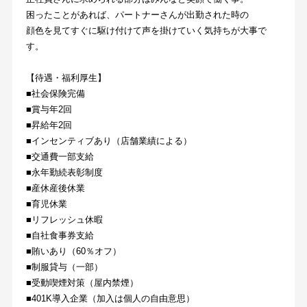
困ったことがあれば、パートナーさんが出勤された時の
顔色を見てすぐに駆け付けて声を掛けていく気持ちが大事で
す。
【待遇・福利厚生】
■社会保険完備
■賞与年2回
■昇給年2回
■インセンティブあり（店舗業績による）
■交通費一部支給
■永年勤続表彰制度
■産休産後休業
■育児休業
■リフレッシュ休暇
■自社食事券支給
■賄いあり（60％オフ）
■制服貸与（一部）
■受動喫煙対策（屋内禁煙）
■401K導入企業（加入は個人の自由意思）