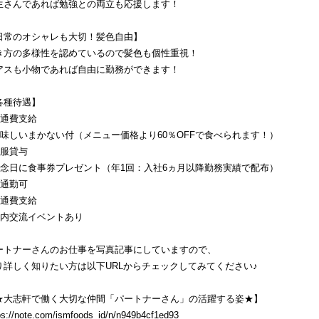
生さんであれば勉強との両立も応援します！
日常のオシャレも大切！髪色自由】
き方の多様性を認めているので髪色も個性重視！
アスも小物であれば自由に勤務ができます！
各種待遇】
交通費支給
美味しいまかない付（メニュー価格より60％OFFで食べられます！）
制服貸与
記念日に食事券プレゼント（年1回：入社6ヵ月以降勤務実績で配布）
車通勤可
交通費支給
社内交流イベントあり
ートナーさんのお仕事を写真記事にしていますので、
り詳しく知りたい方は以下URLからチェックしてみてください♪
★大志軒で働く大切な仲間「パートナーさん」の活躍する姿★】
ps://note.com/ismfoods_id/n/n949b4cf1ed93