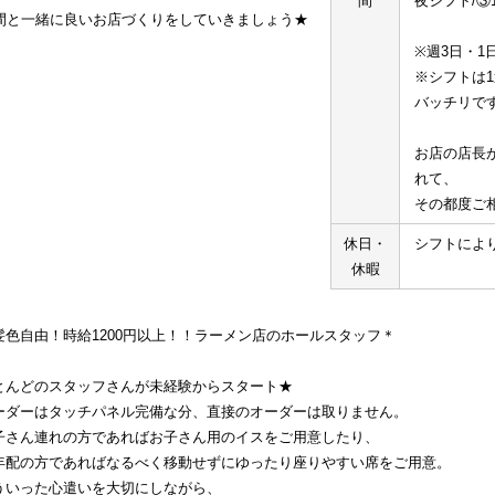
間
夜シフト/③1
間と一緒に良いお店づくりをしていきましょう★
※週3日・1
※シフトは
バッチリで
お店の店長
れて、
その都度ご
休日・
シフトによ
休暇
髪色自由！時給1200円以上！！ラーメン店のホールスタッフ＊
とんどのスタッフさんが未経験からスタート★
ーダーはタッチパネル完備な分、直接のオーダーは取りません。
子さん連れの方であればお子さん用のイスをご用意したり、
年配の方であればなるべく移動せずにゆったり座りやすい席をご用意。
ういった心遣いを大切にしながら、