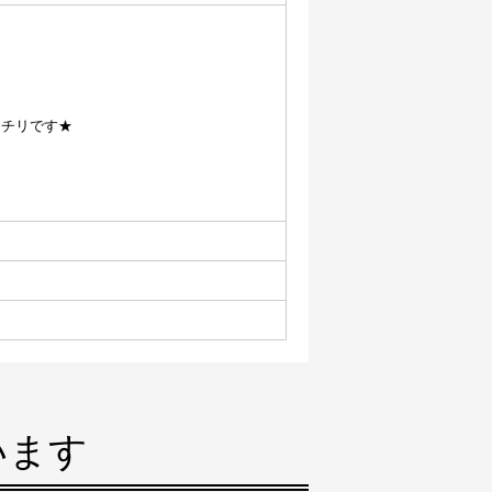
ッチリです★
、
います