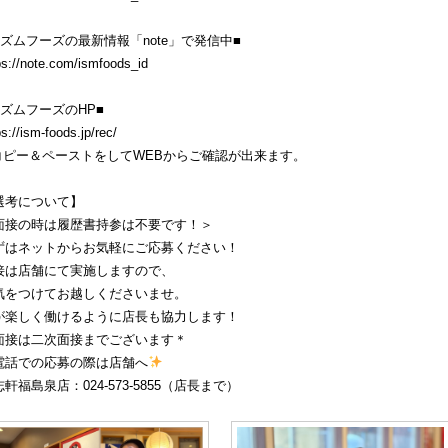
イズムフーズの最新情報「note」で発信中■
ps://note.com/ismfoods_id
イズムフーズのHP■
ps://ism-foods.jp/rec/
コピー＆ペーストをしてWEBからご確認が出来ます。
選考について】
面接の時は履歴書持参は不要です！＞
ずはネットからお気軽にご応募ください！
接は店舗にて実施しますので、
気をつけてお越しくださいませ。
が楽しく働けるように店長も協力します！
面接は二次面接までございます＊
電話での応募の際は店舗へ
軒福島泉店：024-573-5855（店長まで）