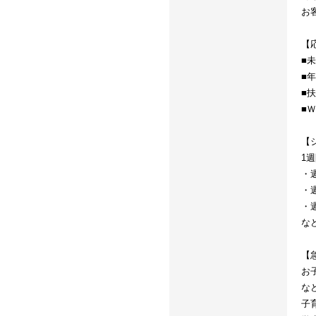
お
【
■
■
■
■
【
1
・週
・週
・週
な
【
お
な
子