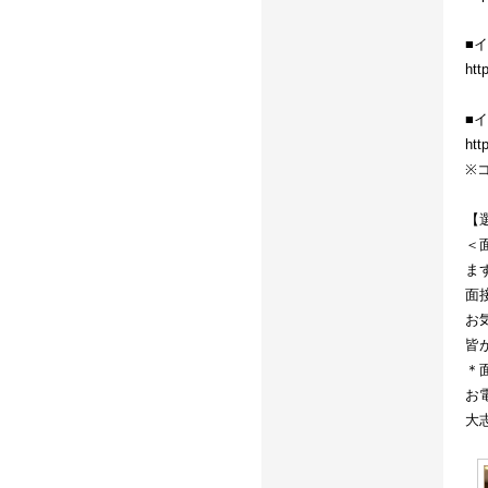
■
htt
■
htt
※
【
＜
ま
面
お
皆
＊
お
大志