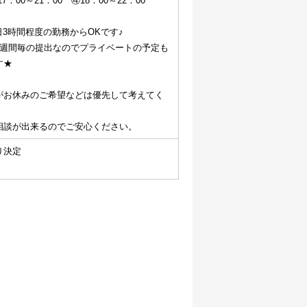
7：00～21：00　④18：00～22：00
日3時間程度の勤務からOKです♪
1週間毎の提出なのでプライベートの予定も
す★
がお休みのご希望などは優先して考えてく
相談が出来るのでご安心ください。
り決定