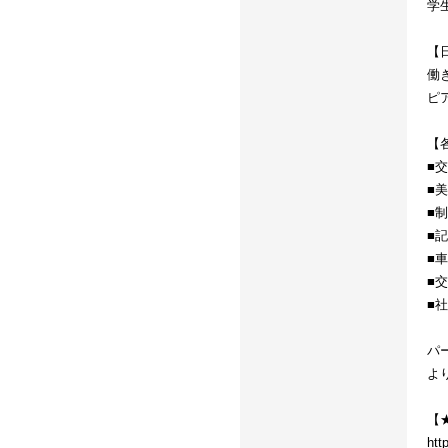
学
【
働
ピ
【
■
■
■
■
■
■
■
パ
よ
【
htt