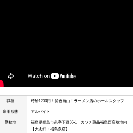
職種
時給1200円！髪色自由！ラーメン店のホールスタッフ
雇用形態
アルバイト
勤務地
福島県福島市泉字下鎌35-1　カワチ薬品福島西店敷地内
【大志軒・福島泉店】