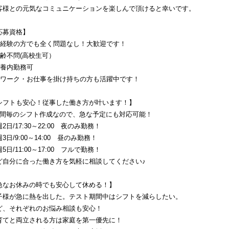
客様との元気なコミュニケーションを楽しんで頂けると幸いです。
応募資格】
未経験の方でも全く問題なし！大歓迎です！
年齢不問(高校生可）
扶養内勤務可
Ｗワーク・お仕事を掛け持ちの方も活躍中です！
シフトも安心！従事した働き方が叶います！】
週間毎のシフト作成なので、急な予定にも対応可能！
2日/17:30～22:00　夜のみ勤務！
3日/9:00～14:00　昼のみ勤務！
5日/11:00～17:00　フルで勤務！
ど自分に合った働き方を気軽に相談してください♪
急なお休みの時でも安心して休める！】
子様が急に熱を出した。テスト期間中はシフトを減らしたい。
ど、それぞれのお悩み相談も安心！
育てと両立される方は家庭を第一優先に！