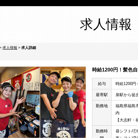
求人情報
>
求人情報
>
求人詳細
時給1200円！髪
給与
時給1200円
最寄駅
泉駅から徒
勤務地
福島県福島市
内
【大志軒・
勤務時
昼シフト/①9