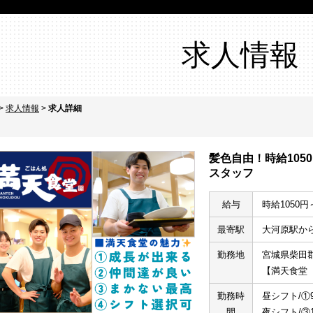
求人情報
>
求人情報
>
求人詳細
髪色自由！時給105
スタッフ
給与
時給1050円
最寄駅
大河原駅か
勤務地
宮城県柴田郡
【満天食堂
勤務時
昼シフト/①9
間
夜シフト/③1