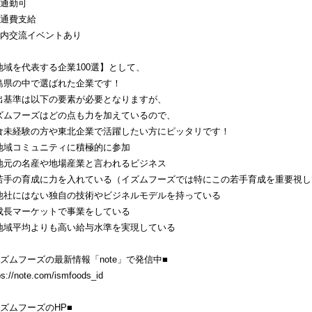
車通勤可
交通費支給
社内交流イベントあり
地域を代表する企業100選】として、
島県の中で選ばれた企業です！
出基準は以下の要素が必要となりますが、
ズムフーズはどの点も力を加えているので、
食未経験の方や東北企業で活躍したい方にピッタリです！
地域コミュニティに積極的に参加
地元の名産や地場産業と言われるビジネス
若手の育成に力を入れている（イズムフーズでは特にこの若手育成を重要視し
他社にはない独自の技術やビジネルモデルを持っている
成長マーケットで事業をしている
地域平均よりも高い給与水準を実現している
イズムフーズの最新情報「note」で発信中■
ps://note.com/ismfoods_id
イズムフーズのHP■