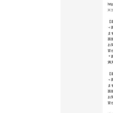
htt
※
【
＜
ま
面
お
皆
＊
満天
【
＜
ま
面
お
皆