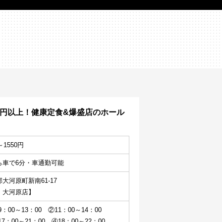
0円以上！健康定食&爆盛店のホール
～1550円
ら車で6分・車通勤可能
大河原町新南61-17
　大河原店】
：00～13：00　②11：00～14：00
7：00～21：00　④18：00～22：00