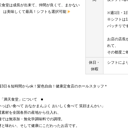
天食堂は成長が出来て、仲間が良くて、まかない
は美味しくて最高！シフトも選択可能
※週1日・1
※シフトは
バッチリで
お店の店長
れて、
その都度ご
休日・
シフトによ
休暇
週3日＆短時間からok！髪色自由！健康定食店のホールスタッフ＊
　「満天食堂」について　■
いっぱい食べて おなかまんぷく おいしく食べて 笑顔まんかい」
選素材を全国各所の産地から仕入れ、
舗では無添加・無化学調味料での調理。
材と味わい、そして健康にこだわったお店です。