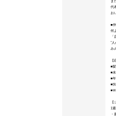
ま
代
お
■
何
「
”
み
【
■
■
■
■
■
【
1
・週