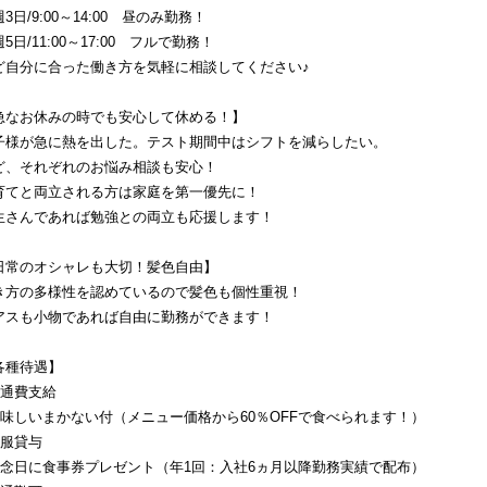
3日/9:00～14:00　昼のみ勤務！
5日/11:00～17:00　フルで勤務！
ど自分に合った働き方を気軽に相談してください♪
急なお休みの時でも安心して休める！】
子様が急に熱を出した。テスト期間中はシフトを減らしたい。
ど、それぞれのお悩み相談も安心！
育てと両立される方は家庭を第一優先に！
生さんであれば勉強との両立も応援します！
日常のオシャレも大切！髪色自由】
き方の多様性を認めているので髪色も個性重視！
アスも小物であれば自由に勤務ができます！
各種待遇】
交通費支給
美味しいまかない付（メニュー価格から60％OFFで食べられます！）
制服貸与
記念日に食事券プレゼント（年1回：入社6ヵ月以降勤務実績で配布）