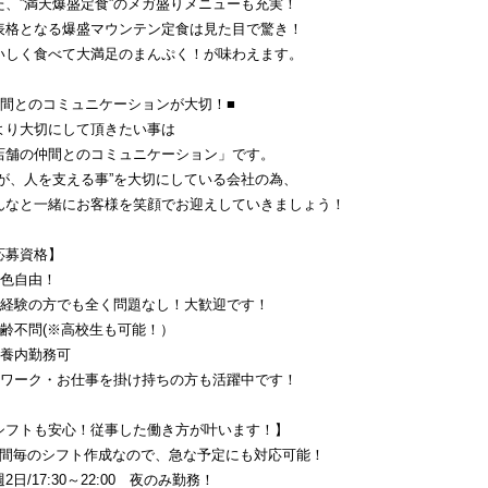
た、”満天爆盛定食”のメガ盛りメニューも充実！
表格となる爆盛マウンテン定食は見た目で驚き！
いしく食べて大満足のまんぷく！が味わえます。
仲間とのコミュニケーションが大切！■
より大切にして頂きたい事は
店舗の仲間とのコミュニケーション」です。
人が、人を支える事”を大切にしている会社の為、
んなと一緒にお客様を笑顔でお迎えしていきましょう！
応募資格】
髪色自由！
未経験の方でも全く問題なし！大歓迎です！
年齢不問(※高校生も可能！）
扶養内勤務可
Ｗワーク・お仕事を掛け持ちの方も活躍中です！
シフトも安心！従事した働き方が叶います！】
週間毎のシフト作成なので、急な予定にも対応可能！
2日/17:30～22:00　夜のみ勤務！