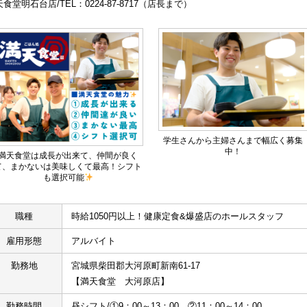
食堂明石台店/TEL：0224-87-8717（店長まで）
学生さんから主婦さんまで幅広く募集
中！
満天食堂は成長が出来て、仲間が良く
て、まかないは美味しくて最高！シフト
も選択可能
職種
時給1050円以上！健康定食&爆盛店のホールスタッフ
雇用形態
アルバイト
勤務地
宮城県柴田郡大河原町新南61-17
【満天食堂　大河原店】
勤務時間
昼シフト/①9：00～13：00　②11：00～14：00