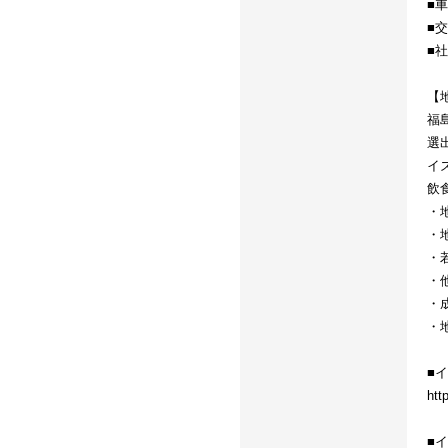
■
■
■
【
福
選
イ
飲
・
・
・
・
・
・
■
htt
■