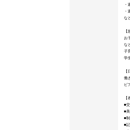
・週
・週
な
【
お
な
子
学
【
働
ピ
【
■
■
■
■