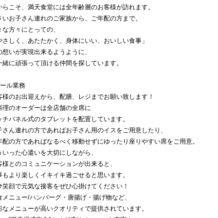
からこそ、満天食堂には全年齢層のお客様が訪れます。
さいお子さん連れのご家族から、ご年配の方まで。
々な方々にとっての、
やさしく、あたたかく、身体にいい、おいしい食事」
の想いが実現出来るようように、
一緒に頑張って頂ける仲間を探しています。
ホール業務
客様のお出迎えから、配膳、レジまでお願い致します！
料理のオーダーは全店舗の全席に
ッチパネル式のタブレットを配置しています。
子さん連れの方であればお子さん用のイスをご用意したり、
年配の方であればなるべく移動せずにゆったり座りやすい席をご用意。
ういった心遣いを大切にしながら、
客様とのコミュニケーションが出来ると、
事もより楽しくイキイキ過ごせると思います。
ひ笑顔で元気な接客をぜひ心掛けてください！
食メニュー/ハンバーグ・唐揚げ・揚げ物など、
彩なメニューが高いクオリティで提供されています。