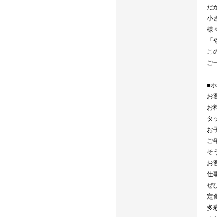
だ
小
様
「
こ
ご
■
お
お
タ
お
ご
そ
お
仕
ぜ
定
多