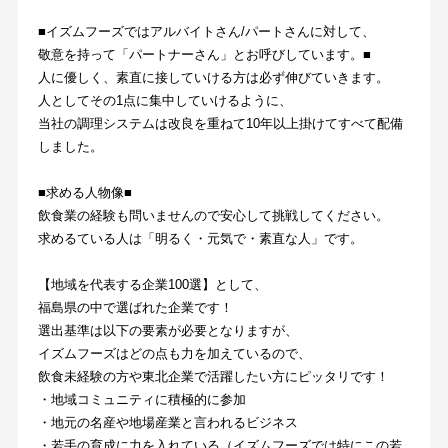
■イズムフーズではアルバイトさん/パートさんに対して、
敬意を持って「パートナーさん」とお呼びしています。■
人に優しく、素直に接していける方は必ず伸びていきます。
人としてその1点に集中していけるように、
当社の調理システムは改良を重ねて10年以上掛けてすべて配備
しました。
■求める人物像■
飲食業の経験も問いませんので安心して挑戦してください。
求めるている人は「明るく・元気で・素直な人」です。
【地域を代表する企業100選】として、
福島県の中で選ばれた企業です！
選出基準は以下の要素が必要となりますが、
イズムフーズはどの点も力を加えているので、
飲食未経験の方や東北企業で活躍したい方にピッタリです！
・地域コミュニティに積極的に参加
・地元の名産や地場産業と言われるビジネス
・若手の育成に力を入れている（イズムフーズでは特にこの若