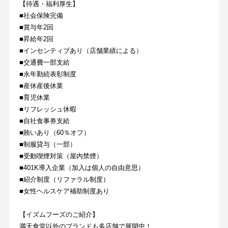
【待遇・福利厚生】
■社会保険完備
■賞与年2回
■昇給年2回
■インセンティブあり（店舗業績による）
■交通費一部支給
■永年勤続表彰制度
■産休産後休業
■育児休業
■リフレッシュ休暇
■自社食事券支給
■賄いあり（60％オフ）
■制服貸与（一部）
■受動喫煙対策（屋内禁煙）
■401K導入企業（加入は個人の自由意思）
■紹介制度（リファラル制度）
■女性ヘルスケア補助制度あり
【イズムフーズのご紹介】
満天食堂以外のブランドも多店舗で展開中！