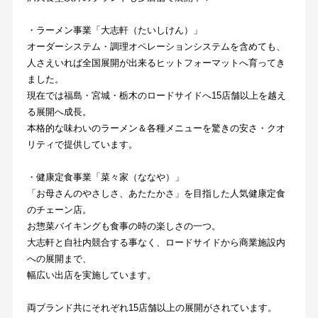
・ラーメン事業「大志軒（たいしけん）」
オーダーシステム・調理オペレーションシステムを含めても、
人さえいれば全国展開が出来るヒットフォーマットへ育ってき
ました。
現在では福島・宮城・栃木のロードサイドへ15店舗以上を越え
る展開へ成長。
本格的な味わいのラーメン＆各種メニューを驚きの安さ・クオ
リティで提供しています。
・健康定食事業「菜々家（ななや）」
「お母さんのやさしさ、あたたかさ」を目指した人気健康定食
のチェーン店。
お惣菜バイキングも食事の時の楽しさの一つ。
大志軒と自社内競合する事なく、ロードサイドから商業施設内
への展開まで、
幅広い出店を実施しています。
両ブランド共にそれぞれ15店舗以上の展開がされています。